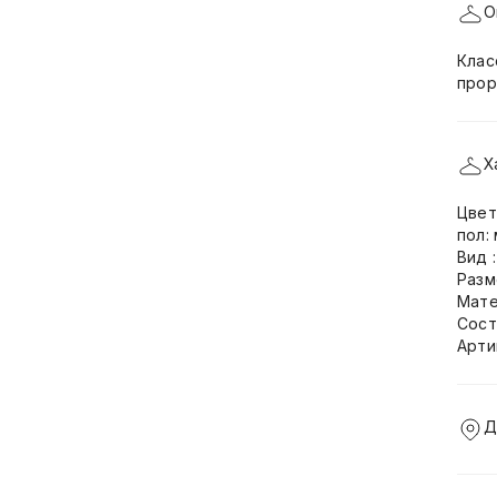
О
Клас
прор
Х
Цвет
пол:
Вид 
Разм
Мате
Сост
Арти
Д