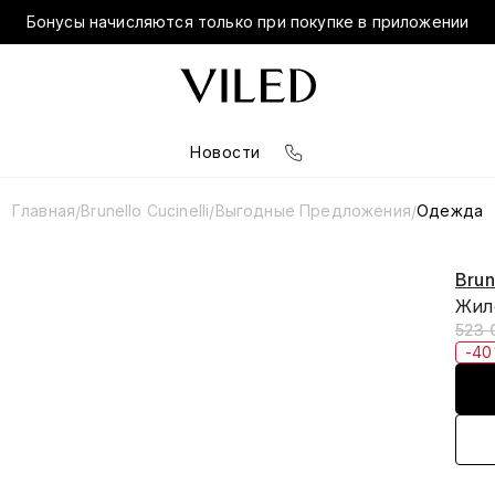
Бонусы начисляются только при покупке в приложении
Новости
Главная
Brunello Cucinelli
Выгодные Предложения
Одежда
/
/
/
Brun
Жил
523 
-4