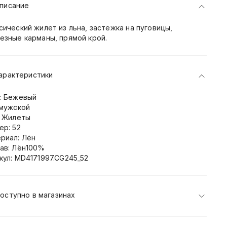
писание
сический жилет из льна, застежка на пуговицы,
езные карманы, прямой крой.
арактеристики
: Бежевый
 мужской
: Жилеты
ер: 52
риал: Лён
ав: Лён100%
кул: MD4171997.CG245_52
оступно в магазинах