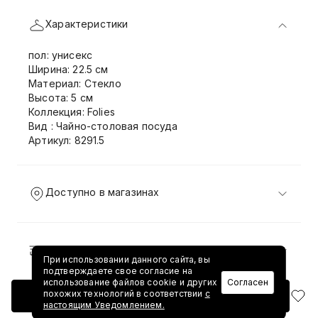
Характеристики
пол: унисекс
Ширина: 22.5 см
Материал: Стекло
Высота: 5 см
Коллекция: Folies
Вид : Чайно-столовая посуда
Артикул: 8291.5
Доступно в магазинах
Доставка и возврат
При использовании данного сайта, вы
подтверждаете свое согласие на
использование файлов cookie и других
Согласен
похожих технологий в соответствии
с
Добавить в корзину
настоящим Уведомлением.