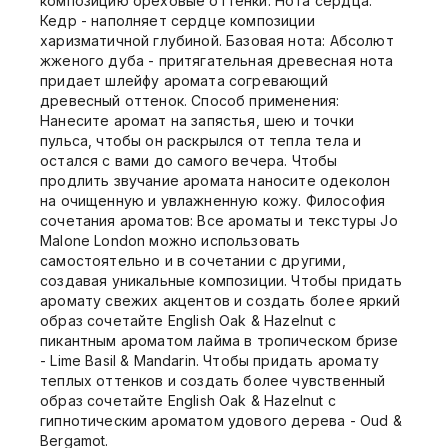
композицию ореховые оттенки. Нота сердца:
Кедр - наполняет сердце композиции
харизматичной глубиной. Базовая нота: Абсолют
жженого дуба - притягательная древесная нота
придает шлейфу аромата согревающий
древесный оттенок. Способ применения:
Нанесите аромат на запястья, шею и точки
пульса, чтобы он раскрылся от тепла тела и
остался с вами до самого вечера. Чтобы
продлить звучание аромата наносите одеколон
на очищенную и увлажненную кожу. Философия
сочетания ароматов: Все ароматы и текстуры Jo
Malone London можно использовать
самостоятельно и в сочетании с другими,
создавая уникальные композиции. Чтобы придать
аромату свежих акцентов и создать более яркий
образ сочетайте English Oak & Hazelnut с
пикантным ароматом лайма в тропическом бризе
- Lime Basil & Mandarin. Чтобы придать аромату
теплых оттенков и создать более чувственный
образ сочетайте English Oak & Hazelnut с
гипнотическим ароматом удового дерева - Oud &
Bergamot.