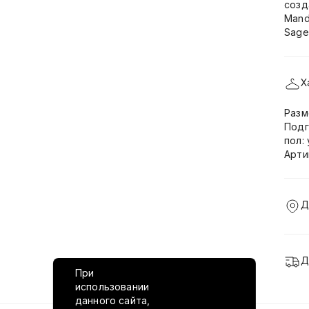
созд
Mand
Sage 
Х
Разм
Подг
пол:
Арти
Д
Д
При
использовании
данного сайта,