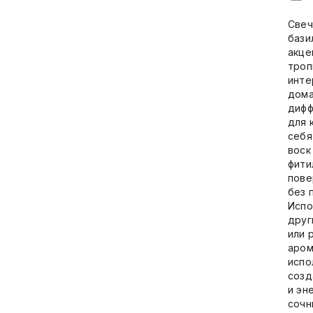
Свеч
бази
акце
троп
инте
дома
дифф
для 
себя
воск
фити
пове
без 
Испо
друг
или 
аром
испо
созд
и эн
сочн