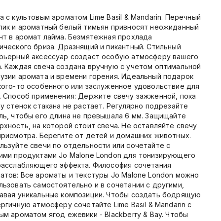
а с культовым ароматом Lime Basil & Mandarin. Перечный
лик и ароматный белый тимьян привносят неожиданный
нт в аромат лайма. Безмятежная прохлада
ического бриза. Дразнящий и пикантный. Стильный
рьерный аксессуар создаст особую атмосферу вашего
. Каждая свеча создана вручную с учетом оптимальной
узии аромата и времени горения. Идеальный подарок
кого-то особенного или заслуженное удовольствие для
. Способ применения: Держите свечу зажженной, пока
 у стенок стакана не растает. Регулярно подрезайте
ль, чтобы его длина не превышала 6 мм. Защищайте
рхность, на которой стоит свеча. Не оставляйте свечу
присмотра. Берегите от детей и домашних животных.
льзуйте свечи по отдельности или сочетайте с
ими продуктами Jo Malone London для тонизирующего
расслабляющего эффекта. Философия сочетания
атов: Все ароматы и текстуры Jo Malone London можно
льзовать самостоятельно и в сочетании с другими,
авая уникальные композиции. Чтобы создать бодрящую
ергичную атмосферу сочетайте Lime Basil & Mandarin с
ым ароматом ягод ежевики - Blackberry & Bay. Чтобы