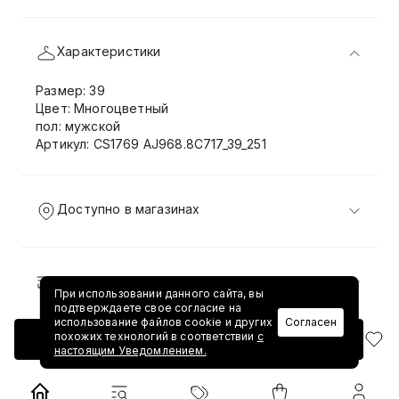
Характеристики
Размер: 39
Цвет: Многоцветный
пол: мужской
Артикул: CS1769 AJ968.8C717_39_251
Доступно в магазинах
Доставка и возврат
При использовании данного сайта, вы
подтверждаете свое согласие на
использование файлов cookie и других
Согласен
похожих технологий в соответствии
с
Добавить в корзину
настоящим Уведомлением.