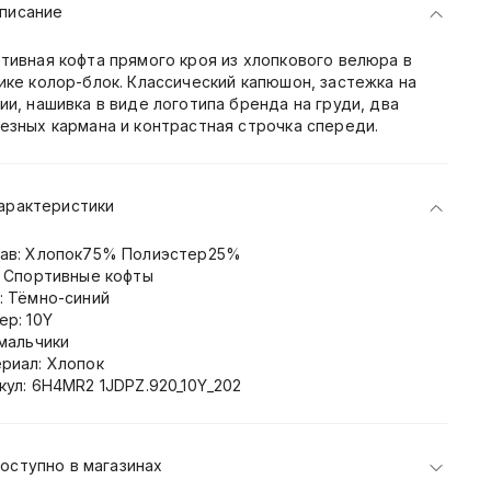
писание
тивная кофта прямого кроя из хлопкового велюра в
ике колор-блок. Классический капюшон, застежка на
ии, нашивка в виде логотипа бренда на груди, два
езных кармана и контрастная строчка спереди.
арактеристики
ав: Хлопок75% Полиэстер25%
: Спортивные кофты
: Тёмно-синий
ер: 10Y
 мальчики
риал: Хлопок
кул: 6H4MR2 1JDPZ.920_10Y_202
оступно в магазинах