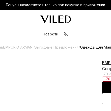
Бонусы начисляются только при покупке в приложении
Новости
ая
EMPORIO ARMANI
Выгодные Предложения
Одежда Для Мал
/
/
/
EMP
Спо
173 
-7