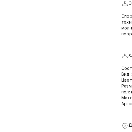
О
Спор
техн
молн
прор
Х
Сост
Вид 
Цвет
Разм
пол:
Мате
Арти
Д