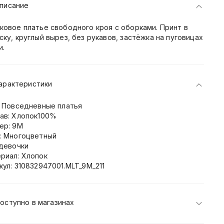
писание
ковое платье свободного кроя с оборками. Принт в
ску, круглый вырез, без рукавов, застёжка на пуговицах
и.
арактеристики
: Повседневные платья
ав: Хлопок100%
ер: 9M
: Многоцветный
 девочки
риал: Хлопок
кул: 310832947001.MLT_9M_211
оступно в магазинах