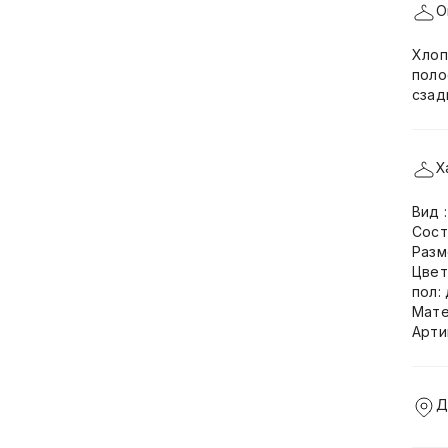
О
Хлоп
поло
сзад
Х
Вид 
Сост
Разм
Цвет
пол:
Мате
Арти
Д