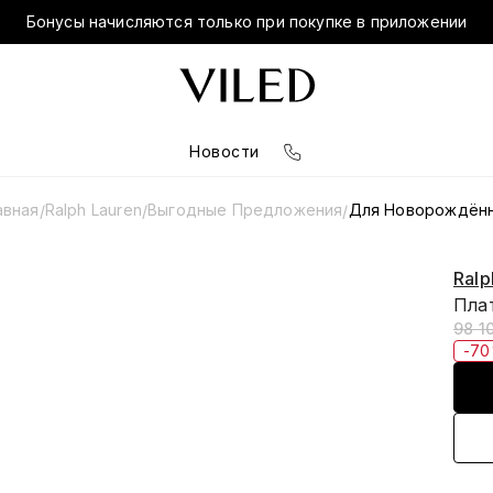
Бонусы начисляются только при покупке в приложении
Новости
авная
Ralph Lauren
Выгодные Предложения
Для Новорождён
/
/
/
Ralp
Пла
98 1
-7