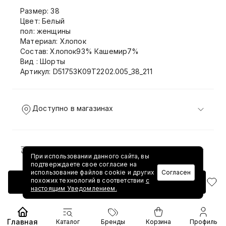
Размер: 38
Цвет: Белый
пол: женщины
Материал: Хлопок
Состав: Хлопок93% Кашемир7%
Вид : Шорты
Артикул: D51753K09T2202.005_38_211
Доступно в магазинах
Доставка и возврат
При использовании данного сайта, вы
подтверждаете свое согласие на
использование файлов cookie и других
Согласен
похожих технологий в соответствии
с
Добавить в корзину
настоящим Уведомлением.
Главная
Каталог
Бренды
Корзина
Профиль