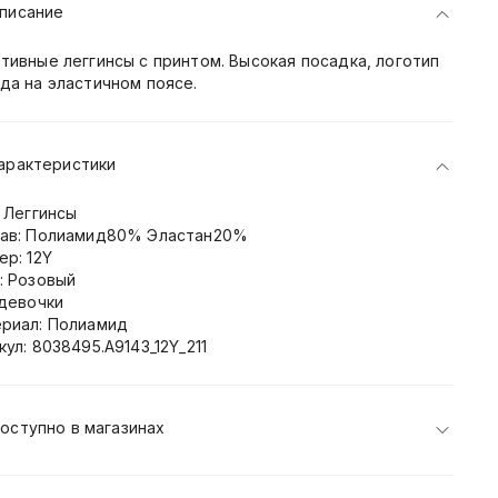
писание
тивные леггинсы с принтом. Высокая посадка, логотип
да на эластичном поясе.
арактеристики
: Леггинсы
ав: Полиамид80% Эластан20%
ер: 12Y
: Розовый
 девочки
риал: Полиамид
кул: 8038495.A9143_12Y_211
оступно в магазинах