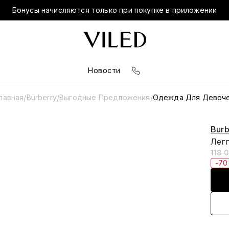
Бонусы начисляются только при покупке в приложении
Новости
лавная
Burberry
Выгодные Предложения
Одежда Для Девоч
/
/
/
Burb
Лег
118 
-7