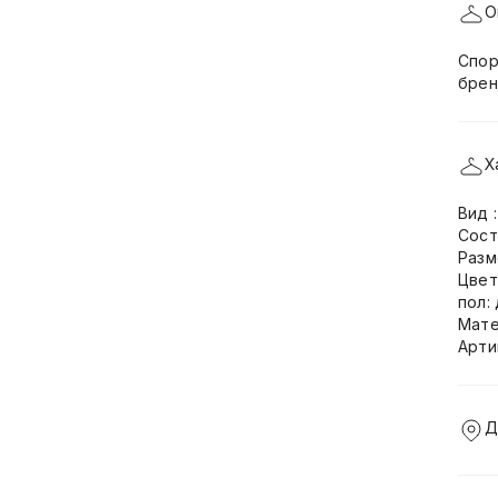
О
Спор
брен
Х
Вид 
Сост
Разм
Цвет
пол:
Мате
Арти
Д