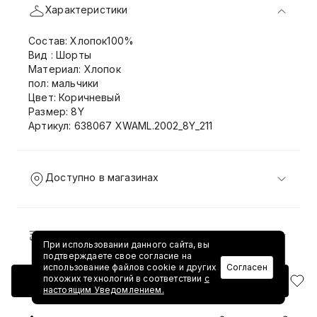
Характеристики
Состав: Хлопок100%
Вид : Шорты
Материал: Хлопок
пол: мальчики
Цвет: Коричневый
Размер: 8Y
Артикул: 638067 XWAML.2002_8Y_211
Доступно в магазинах
Доставка и возврат
При использовании данного сайта, вы
подтверждаете свое согласие на
использование файлов cookie и других
Согласен
похожих технологий в соответствии
с
Добавить в корзину
настоящим Уведомлением.