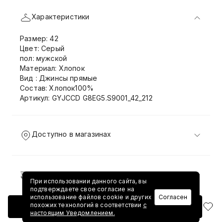
Характеристики
Размер: 42
Цвет: Серый
пол: мужской
Материал: Хлопок
Вид : Джинсы прямые
Состав: Хлопок100%
Артикул: GYJCCD G8EG5.S9001_42_212
Доступно в магазинах
Доставка и возврат
При использовании данного сайта, вы
подтверждаете свое согласие на
использование файлов cookie и других
Согласен
похожих технологий в соответствии
с
Добавить в корзину
настоящим Уведомлением.