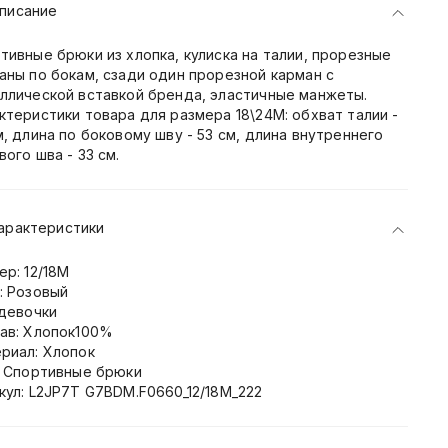
писание
тивные брюки из хлопка, кулиска на талии, прорезные
аны по бокам, сзади один прорезной карман с
ллической вставкой бренда, эластичные манжеты.
ктеристики товара для размера 18\24М: обхват талии -
м, длина по боковому шву - 53 см, длина внутреннего
вого шва - 33 см.
арактеристики
ер: 12/18M
: Розовый
 девочки
ав: Хлопок100%
риал: Хлопок
: Спортивные брюки
кул: L2JP7T G7BDM.F0660_12/18M_222