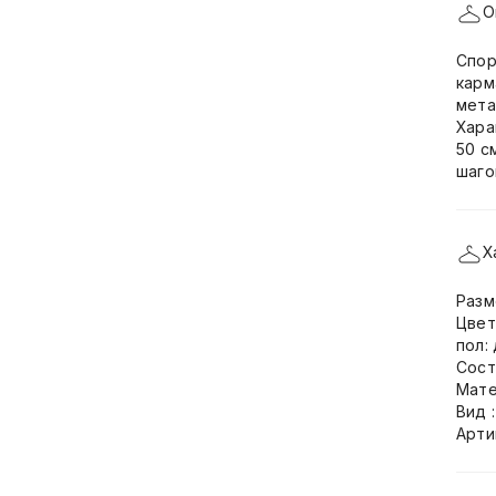
О
Спор
карм
мета
Хара
50 с
шаго
Х
Разм
Цвет
пол:
Сост
Мате
Вид 
Арти