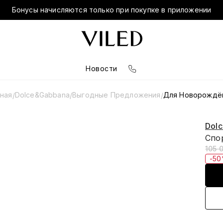
Бонусы начисляются только при покупке в приложении
Новости
вная
Dolce&Gabbana
Выгодные Предложения
Для Новорождё
/
/
/
Dol
Спо
105 
-5