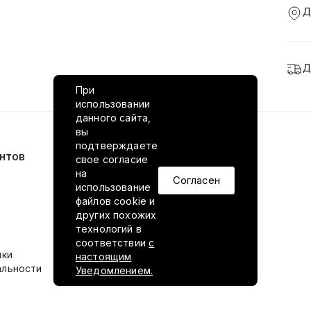
Д
Д
При
использовании
данного сайта,
вы
подтверждаете
нтов
VILED в соцсетях
свое согласие
на
Согласен
использование
файлов cookie и
других похожих
технологий в
соответствии
с
ики
настоящим
альности
Уведомлением.