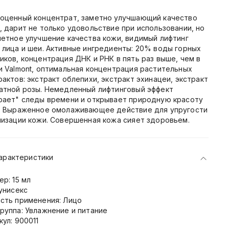
оценный концентрат, заметно улучшающий качество
, дарит не только удовольствие при использовании, но
метное улучшение качества кожи, видимый лифтинг
 лица и шеи. Активные ингредиенты: 20% воды горных
иков, концентрация ДНК и РНК в пять раз выше, чем в
и Valmont, оптимальная концентрация растительных
рактов: экстракт облепихи, экстракт эхинацеи, экстракт
атной розы. Немедленный лифтинговый эффект
рает" следы времени и открывает природную красоту
. Выраженное омолаживающее действие для упругости
низации кожи. Совершенная кожа сияет здоровьем.
арактеристики
ер: 15 мл
 унисекс
сть применения: Лицо
руппа: Увлажнение и питание
кул: 900011