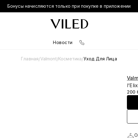
Бонусы начисляются только при покупке в приложении
Новости
Главная
Valmont
Косметика
Уход Для Лица
/
/
/
Valm
l’Eli
200 
О