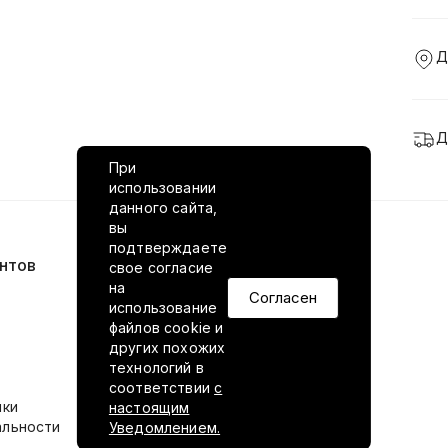
Д
Д
При
использовании
данного сайта,
вы
подтверждаете
нтов
VILED в соцсетях
свое согласие
на
Согласен
использование
файлов cookie и
других похожих
технологий в
соответствии
с
ики
настоящим
альности
Уведомлением.