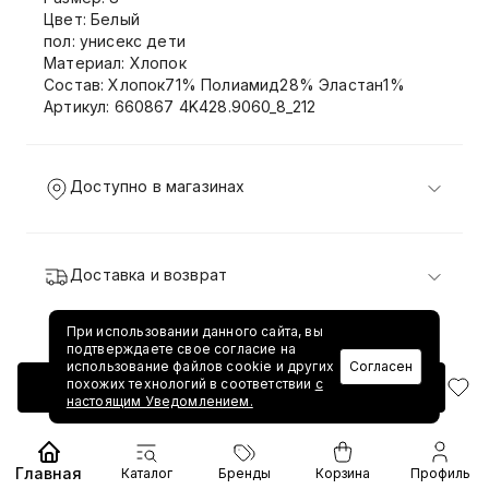
Цвет: Белый
пол: унисекс дети
Материал: Хлопок
Состав: Хлопок71% Полиамид28% Эластан1%
Артикул: 660867 4K428.9060_8_212
Доступно в магазинах
Доставка и возврат
При использовании данного сайта, вы
подтверждаете свое согласие на
использование файлов cookie и других
Согласен
похожих технологий в соответствии
с
Добавить в корзину
настоящим Уведомлением.
Главная
Каталог
Бренды
Корзина
Профиль