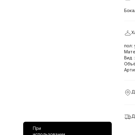
Бока
Х
пол:
Мате
Вид 
Объё
Арти
Д
Д
При
использовании