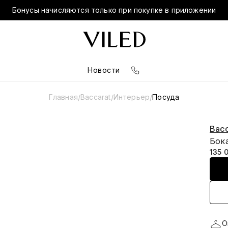
Бонусы начисляются только при покупке в приложении
Новости
Главная
Baccarat
Интерьер
Посуда
/
/
/
Bacc
Бока
135 
О