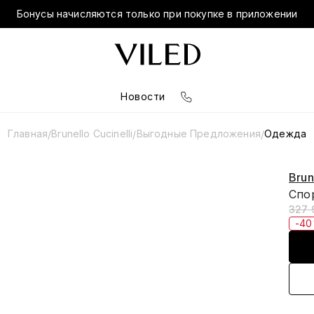
Бонусы начисляются только при покупке в приложении
Новости
Главная
Brunello Cucinelli
Выгодные Предложения
Одежда
/
/
/
Brun
Спо
327 
-4