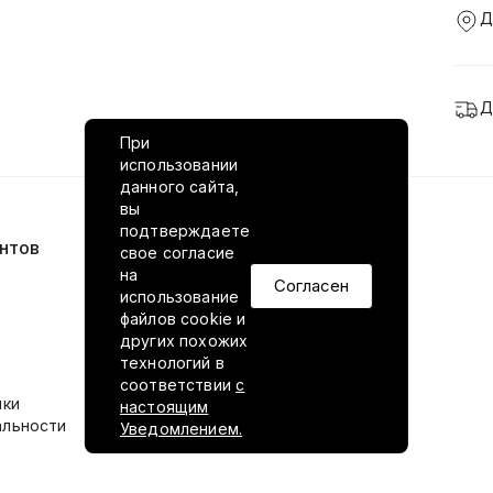
Д
Д
При
использовании
данного сайта,
вы
подтверждаете
нтов
VILED в соцсетях
свое согласие
на
Согласен
использование
файлов cookie и
других похожих
технологий в
соответствии
с
ики
настоящим
альности
Уведомлением.