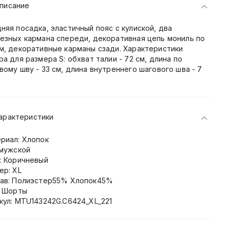
писание
няя посадка, эластичный пояс с кулиской, два
езных кармана спереди, декоративная цепь мониль по
м, декоративные карманы сзади. Характеристики
ра для размера S: обхват талии - 72 см, длина по
вому шву - 33 см, длина внутреннего шагового шва - 7
арактеристики
риал: Хлопок
 мужской
: Коричневый
ер: XL
ав: Полиэстер55% Хлопок45%
: Шорты
кул: MTU143242G.C6424_XL_221