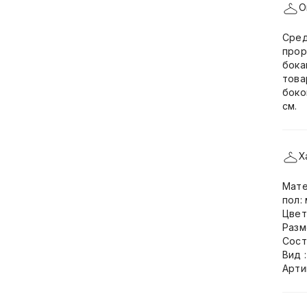
О
Сред
прор
бока
това
боко
см.
Х
Мате
пол:
Цвет
Разм
Сост
Вид 
Арти