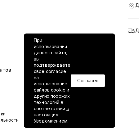
Д
Д
При
использовании
данного сайта,
вы
подтверждаете
нтов
VILED в соцсетях
свое согласие
на
Согласен
использование
файлов cookie и
других похожих
технологий в
соответствии
с
ики
настоящим
альности
Уведомлением.