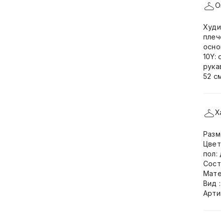
О
Худи
плеч
осно
10Y: 
рука
52 см
Х
Разм
Цвет
пол:
Сост
Мате
Вид 
Арти