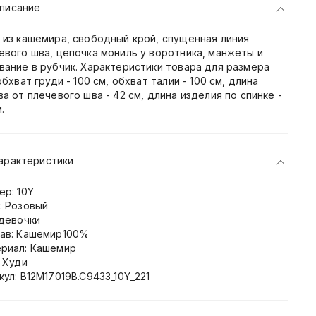
писание
 из кашемира, свободный крой, спущенная линия
евого шва, цепочка мониль у воротника, манжеты и
вание в рубчик. Характеристики товара для размера
обхват груди - 100 см, обхват талии - 100 см, длина
ва от плечевого шва - 42 см, длина изделия по спинке -
.
арактеристики
ер: 10Y
: Розовый
 девочки
ав: Кашемир100%
риал: Кашемир
: Худи
кул: B12M17019B.C9433_10Y_221