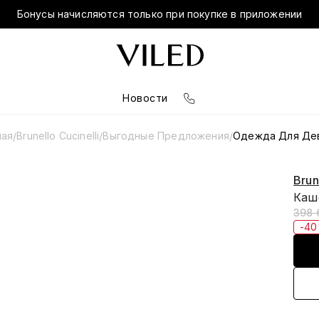
Бонусы начисляются только при покупке в приложении
Новости
ная
Brunello Cucinelli
Выгодные Предложения
Одежда Для Де
/
/
/
Brun
Каш
398 
-4