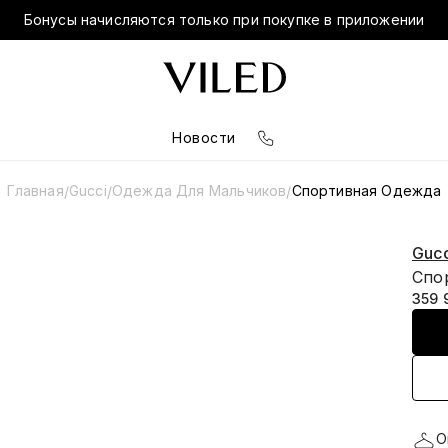
Бонусы начисляются только при покупке в приложении
Новости
Главная
Gucci
Одежда Для Мальчиков
Спортивная Одежда
/
/
/
Gucc
Спор
359 
О