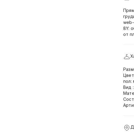
Прям
груд
web-
8Y: 
от п
Х
Разм
Цвет
пол:
Вид 
Мате
Сост
Арти
Д