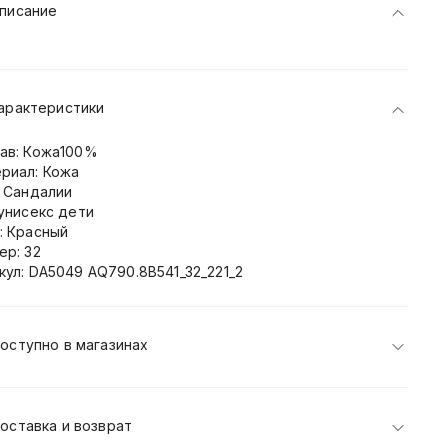
писание
арактеристики
ав: Кожа100%
риал: Кожа
: Сандалии
 унисекс дети
: Красный
ер: 32
кул: DA5049 AQ790.8B541_32_221_2
оступно в магазинах
оставка и возврат