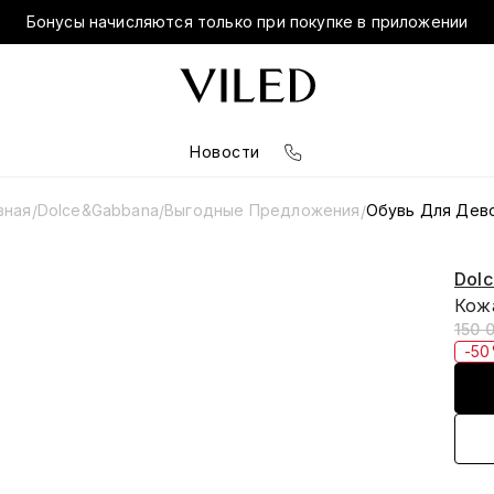
Бонусы начисляются только при покупке в приложении
Новости
вная
Dolce&Gabbana
Выгодные Предложения
Обувь Для Дев
/
/
/
Dol
Кож
150 
-5