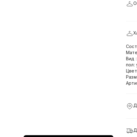
О
Х
Сост
Мате
Вид 
пол:
Цвет
Разм
Арти
Д
Д