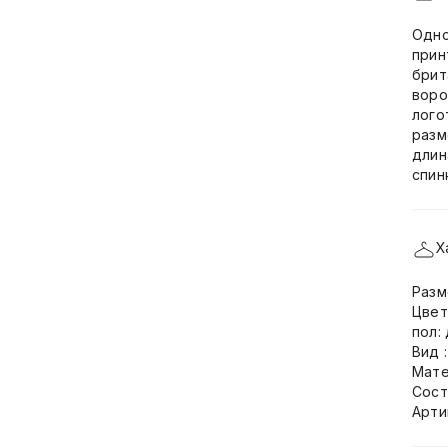
Одно
прин
брит
воро
лого
разм
длин
спинк
Х
Разм
Цвет
пол:
Вид 
Мате
Сост
Арти