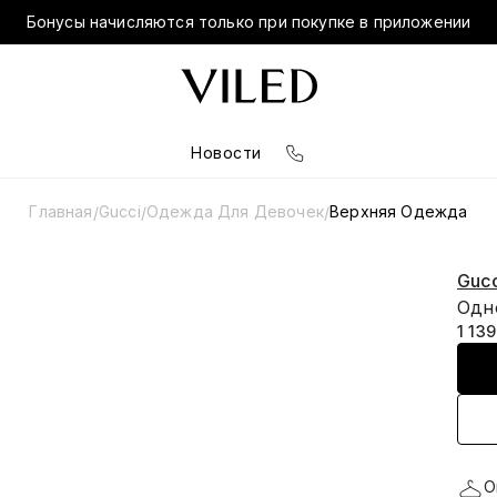
Бонусы начисляются только при покупке в приложении
Новости
Главная
Gucci
Одежда Для Девочек
Верхняя Одежда
/
/
/
Gucc
Одн
1 13
О