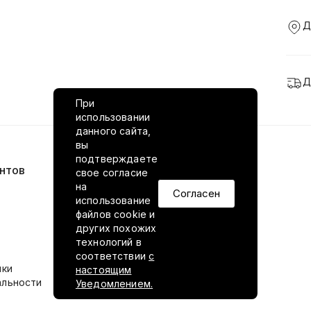
Д
Д
При
использовании
данного сайта,
вы
подтверждаете
нтов
VILED в соцсетях
свое согласие
на
Согласен
использование
файлов cookie и
других похожих
технологий в
соответствии
с
ики
настоящим
альности
Уведомлением.