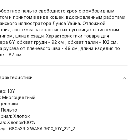
бортное пальто свободного кроя с ромбовидным
том и принтом в виде кошек, вдохновленным работами
анского иллюстратора Луиса Уэйна. Отложной
тник, застежка на золотистых пуговицах с тисненым
типом, шлица сзади. Характеристики товара для
ера 8Y: обхват груди - 92 см , обхват талии - 102 см,
а рукава от плечевого шва - 49 см, длина изделия по
е - 87 см.
арактеристики
ер: 10Y
: Многоцветный
 девочки
: Пальто
риал: Хлопок
ав: Хлопок100%
кул: 680539 XWASA.3610_10Y_221_2