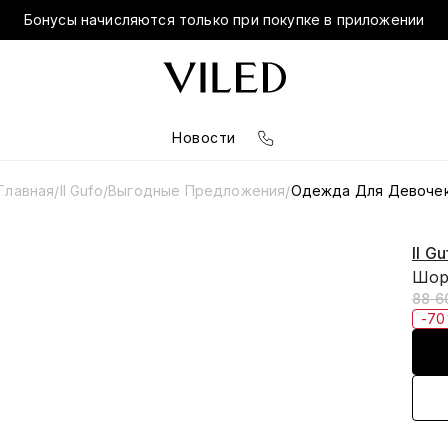
Бонусы начисляются только при покупке в приложении
Новости
Главная
Il Gufo
Выгодные Предложения
Одежда Для Девоче
/
/
/
Il Gu
Шор
88 6
-7