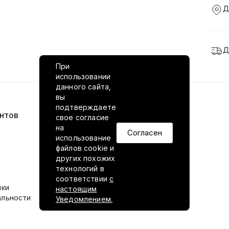
Д
Д
При
использовании
данного сайта,
вы
подтверждаете
нтов
VILED в соцсетях
свое согласие
на
Согласен
использование
файлов cookie и
других похожих
технологий в
соответствии
с
ики
настоящим
альности
Уведомлением.