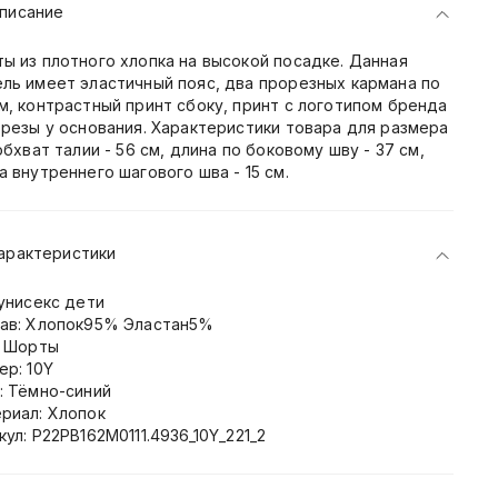
писание
ы из плотного хлопка на высокой посадке. Данная
ль имеет эластичный пояс, два прорезных кармана по
м, контрастный принт сбоку, принт с логотипом бренда
зрезы у оcнования. Характеристики товара для размера
 обхват талии - 56 см, длина по боковому шву - 37 см,
а внутреннего шагового шва - 15 см.
арактеристики
 унисекс дети
ав: Хлопок95% Эластан5%
: Шорты
ер: 10Y
: Тёмно-синий
риал: Хлопок
кул: P22PB162M0111.4936_10Y_221_2