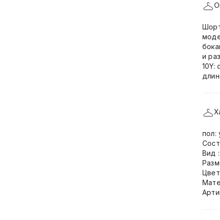
О
Шорт
моде
бока
и ра
10Y:
длин
Х
пол:
Сост
Вид 
Разм
Цвет
Мате
Арти