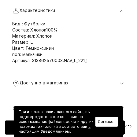
Характеристики
Вид : Футболки
Состав: Хлопок100%
Материал: Хлопок
Размер: L
Цвет: Тёмно-синий
пол: мальчики
Артикул: 313862570003.NAV_L_221_1
Доступно в магазинах
Доставка и возврат
При использовании данного сайта, вы
подтверждаете свое согласие на
использование файлов cookie и других
Согласен
похожих технологий в соответствии
с
Добавить в корзину
настоящим Уведомлением.