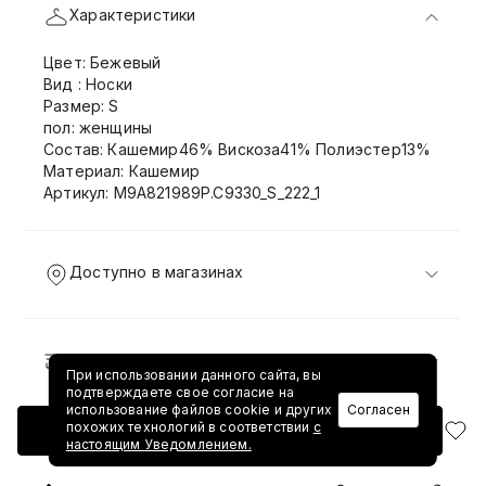
Характеристики
Цвет: Бежевый
Вид : Носки
Размер: S
пол: женщины
Состав: Кашемир46% Вискоза41% Полиэстер13%
Материал: Кашемир
Артикул: M9A821989P.C9330_S_222_1
Доступно в магазинах
Доставка и возврат
При использовании данного сайта, вы
подтверждаете свое согласие на
использование файлов cookie и других
Согласен
похожих технологий в соответствии
с
Добавить в корзину
настоящим Уведомлением.