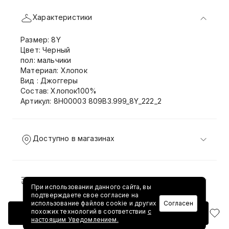
Характеристики
Размер: 8Y
Цвет: Черный
пол: мальчики
Материал: Хлопок
Вид : Джоггеры
Состав: Хлопок100%
Артикул: 8H00003 809B3.999_8Y_222_2
Доступно в магазинах
Доставка и возврат
При использовании данного сайта, вы
подтверждаете свое согласие на
использование файлов cookie и других
Согласен
похожих технологий в соответствии
с
Добавить в корзину
настоящим Уведомлением.