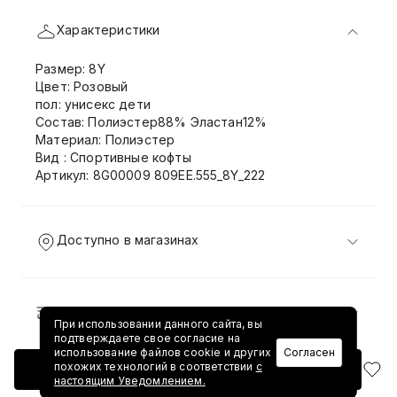
Характеристики
Размер: 8Y
Цвет: Розовый
пол: унисекс дети
Состав: Полиэстер88% Эластан12%
Материал: Полиэстер
Вид : Спортивные кофты
Артикул: 8G00009 809EE.555_8Y_222
Доступно в магазинах
Доставка и возврат
При использовании данного сайта, вы
подтверждаете свое согласие на
использование файлов cookie и других
Согласен
похожих технологий в соответствии
с
Добавить в корзину
настоящим Уведомлением.