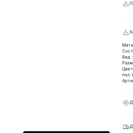
О
Х
Мате
Сост
Вид 
Разм
Цвет
пол:
Арти
Д
Д