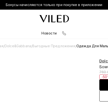
Бонусы начисляются только при покупке в приложении
Новости
ая
Dolce&Gabbana
Выгодные Предложения
Одежда Для Маль
/
/
/
Dol
Бом
760 
-5