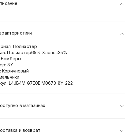
писание
арактеристики
риал: Полиэстер
ав: Полиэстер65% Хлопок35%
: Бомберы
ер: 8Y
: Коричневый
 мальчики
кул: L4JB4M G7E0E.M0673_8Y_222
оступно в магазинах
оставка и возврат