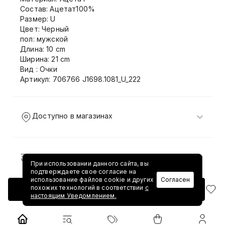
Состав: Ацетат100%
Размер: U
Цвет: Черный
пол: мужской
Длина: 10 cm
Ширина: 21 cm
Вид : Очки
Артикул: 706766 J1698.1081_U_222
Доступно в магазинах
Доставка и возврат
При использовании данного сайта, вы
подтверждаете свое согласие на
использование файлов cookie и других
Согласен
похожих технологий в соответствии
с
Добавить в корзину
настоящим Уведомлением.