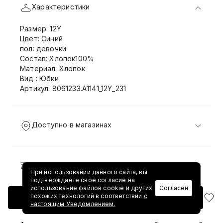
Характеристики
Размер: 12Y
Цвет: Синий
пол: девочки
Состав: Хлопок100%
Материал: Хлопок
Вид : Юбки
Артикул: 8061233.A1141_12Y_231
Доступно в магазинах
Доставка и возврат
При использовании данного сайта, вы
подтверждаете свое согласие на
использование файлов cookie и других
Согласен
похожих технологий в соответствии
с
Добавить в корзину
настоящим Уведомлением.