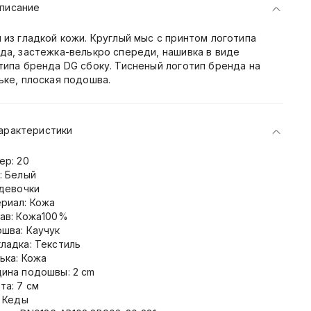
писание
 из гладкой кожи. Круглый мыс с принтом логотипа
да, застежка-велькро спереди, нашивка в виде
типа бренда DG сбоку. Тисненый логотип бренда на
ьке, плоская подошва.
арактеристики
ер: 20
: Белый
 девочки
риал: Кожа
ав: Кожа100%
шва: Каучук
ладка: Текстиль
ька: Кожа
ина подошвы: 2 cm
та: 7 см
: Кеды