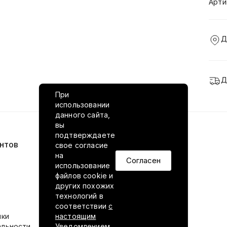
Арти
Д
Д
При
использовании
данного сайта,
вы
подтверждаете
нтов
VILED в соцсетях
свое согласие
на
Согласен
использование
файлов cookie и
других похожих
технологий в
соответствии
с
ики
настоящим
альности
Уведомлением.