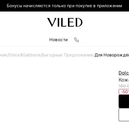
Бонусы начисляются только при покупке в приложении
Новости
вная
Dolce&Gabbana
Выгодные Предложения
Для Новорождё
/
/
/
Dol
Кож
180 
-5