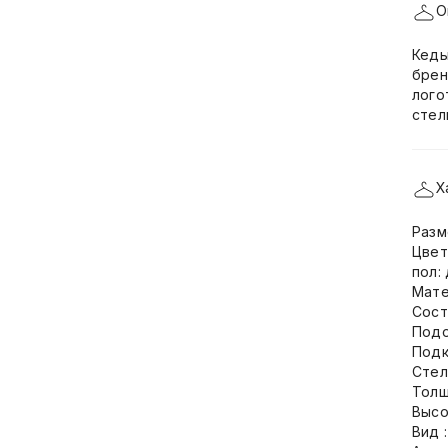
О
Кеды
брен
лого
стел
Х
Разм
Цвет
пол:
Мате
Сост
Подо
Подк
Стел
Толщ
Высо
Вид 