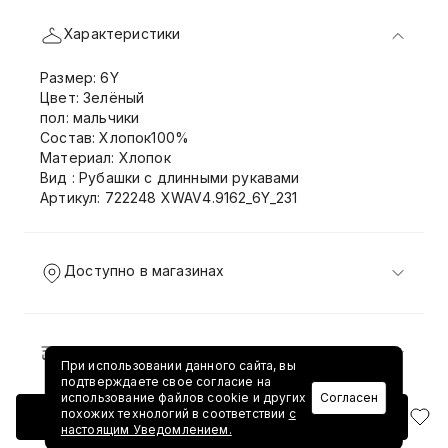
Характеристики
Размер: 6Y
Цвет: Зелёный
пол: мальчики
Состав: Хлопок100%
Материал: Хлопок
Вид : Рубашки с длинными рукавами
Артикул: 722248 XWAV4.9162_6Y_231
Доступно в магазинах
Доставка и возврат
При использовании данного сайта, вы
подтверждаете свое согласие на
использование файлов cookie и других
Согласен
похожих технологий в соответствии
с
Добавить в корзину
настоящим Уведомлением.