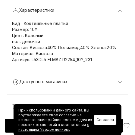
Характеристики
Вид : Коктейльные платья
Размер: 10Y
Цвет: Красный
пол: девочки
Состав: Вискоза40% Полиамид40% Хлопок20%
Материал: Вискоза
Артикул: L53DL5 FLM8Z.R2254_10Y_231
Доступно в магазинах
Доставка и возврат
При использовании данного сайта, вы
подтверждаете свое согласие на
использование файлов cookie и других
Согласен
похожих технологий в соответствии
с
Добавить в корзину
настоящим Уведомлением.