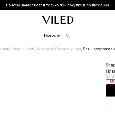
Бонусы начисляются только при покупке в приложении
Новости
вная
Snapper Rock
Выгодные Предложения
Для Новорождён
/
/
/
Sna
Плав
34 4
-6