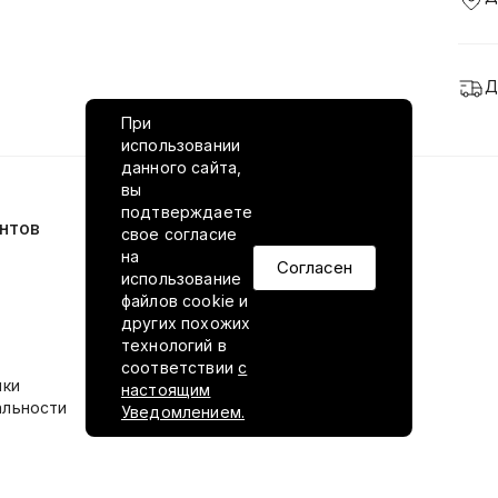
Д
При
использовании
данного сайта,
вы
подтверждаете
нтов
VILED в соцсетях
свое согласие
на
Согласен
использование
файлов cookie и
других похожих
технологий в
соответствии
с
ики
настоящим
альности
Уведомлением.