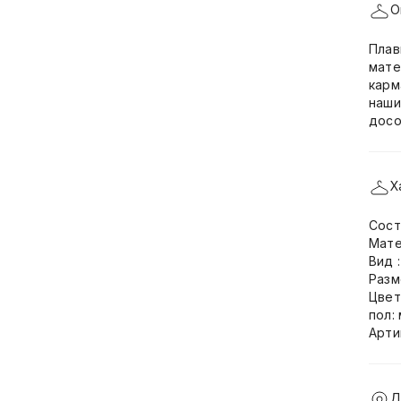
О
Плав
мате
карм
наши
досо
Х
Сост
Мате
Вид 
Разм
Цвет
пол:
Арти
Д