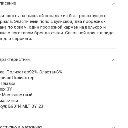
писание
ки-шорты на высокой посадке из быстросохнущего
риала. Эластичный пояс с кулиской, два прорезных
ана по бокам, один прорезной карман на велькро и
вка с логотипом бренда сзади. Сплошной принт в виде
к для серфинга.
арактеристики
ав: Полиэстер92% Эластан8%
риал: Полиэстер
: Плавки
ер: 3Y
: Многоцветный
 мальчики
кул: B90114.MLT_3Y_231
оступно в магазинах