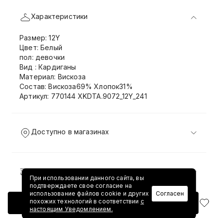
Характеристики
Размер: 12Y
Цвет: Белый
пол: девочки
Вид : Кардиганы
Материал: Вискоза
Состав: Вискоза69% Хлопок31%
Артикул: 770144 XKDTA.9072_12Y_241
Доступно в магазинах
Доставка и возврат
При использовании данного сайта, вы
подтверждаете свое согласие на
использование файлов cookie и других
Согласен
похожих технологий в соответствии
с
Добавить в корзину
настоящим Уведомлением.