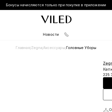
Бонусы начисляются только при покупке в приложении
Новости
Главная
Zegna
Аксессуары
Головные Уборы
/
/
/
Zeg
Кеп
225 
О