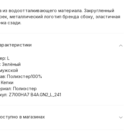
а из водоотталкивающего материала. Закругленный
рек, металлический логотип бренда сбоку, эластичная
нка сзади.
арактеристики
ер: L
: Зелёный
 мужской
ав: Полиэстер100%
: Кепки
риал: Полиэстер
кул: Z7I00HA7 B4A.GN2_L_241
оступно в магазинах