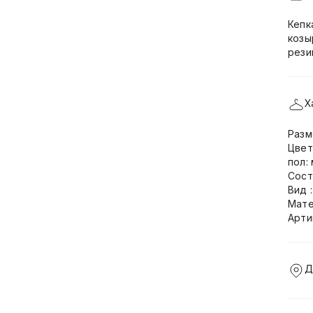
Кепк
козы
рези
Х
Разм
Цвет
пол:
Сост
Вид 
Мате
Арти
Д