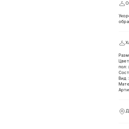
О
Укор
обра
Х
Разм
Цвет
пол:
Сост
Вид 
Мате
Арти
Д