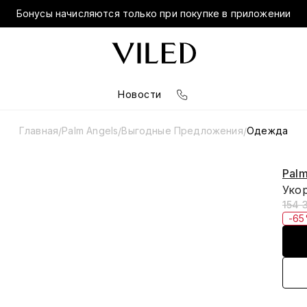
Бонусы начисляются только при покупке в приложении
Новости
Главная
Palm Angels
Выгодные Предложения
Одежда
/
/
/
Palm
Уко
154 
-6