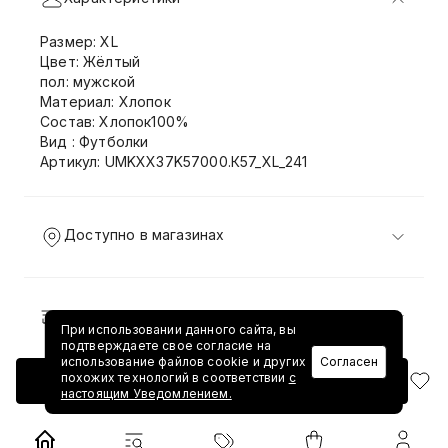
Размер: XL
Цвет: Жёлтый
пол: мужской
Материал: Хлопок
Состав: Хлопок100%
Вид : Футболки
Артикул: UMKXX37K57000.К57_XL_241
Доступно в магазинах
Доставка и возврат
При использовании данного сайта, вы
подтверждаете свое согласие на
использование файлов cookie и других
Согласен
похожих технологий в соответствии
с
Добавить в корзину
настоящим Уведомлением.