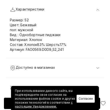
Характеристики
Размер: 52
Цвет: Бежевый
пол: мужской
Вид : Однобортные пиджаки
Материал: Хлопок
Состав: Хлопок83% Шерсть17%
Артикул: FAO0569.D0D9_52_241
Доступно в магазинах
Доставка и возврат
При использовании данного сайта, вы
подтверждаете свое согласие на
использование файлов cookie и других
Согласен
похожих технологий в соответствии
с
Добавить в корзину
настоящим Уведомлением.