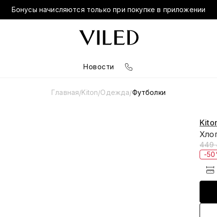
Бонусы начисляются только при покупке в приложении
Новости
Главная
Kiton
Одежда
Футболки
/
/
/
Kito
Хло
449 
-5