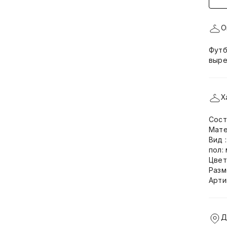
О
Футб
выре
Х
Сост
Мате
Вид 
пол:
Цвет
Разм
Арти
Д