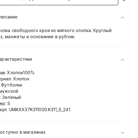
писание
олка свободного кроя из мягкого хлопка. Круглый
з, манжеты и основание в рубчик.
арактеристики
ав: Хлопок100%
риал: Хлопок
: Футболки
 мужской
: Зелёный
ер: S
кул: UMKXX37K311000.K311_S_241
оступно в магазинах