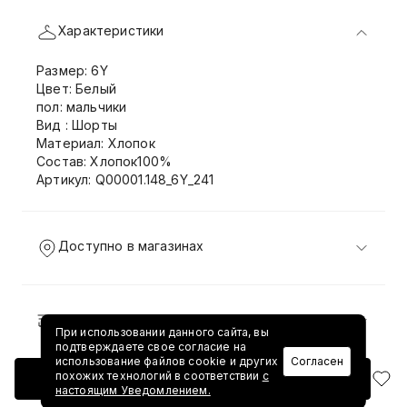
Характеристики
Размер: 6Y
Цвет: Белый
пол: мальчики
Вид : Шорты
Материал: Хлопок
Состав: Хлопок100%
Артикул: Q00001.148_6Y_241
Доступно в магазинах
Доставка и возврат
При использовании данного сайта, вы
подтверждаете свое согласие на
использование файлов cookie и других
Согласен
похожих технологий в соответствии
с
Добавить в корзину
настоящим Уведомлением.