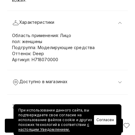
кожи».
Характеристики
Область применения: Лицо
пол: женщины
Подгруппа: Моделирующие средства
Оттенок: Deep
Артикул: H718070000
Доступно в магазинах
Доставка и возврат
При использовании данного сайта, вы
подтверждаете свое согласие на
использование файлов cookie и других
Согласен
похожих технологий в соответствии
с
Добавить в корзину
настоящим Уведомлением.