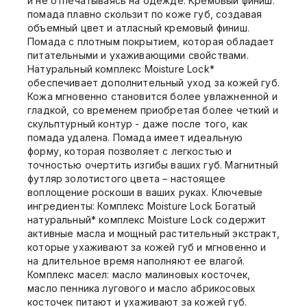
и не отпечатываясь на одежде. Кремовый финиш:
помада плавно скользит по коже губ, создавая
объемный цвет и атласный кремовый финиш.
Помада с плотным покрытием, которая обладает
питательными и ухаживающими свойствами.
Натуральный комплекс Moisture Lock*
обеспечивает дополнительный уход за кожей губ.
Кожа мгновенно становится более увлажненной и
гладкой, со временем приобретая более четкий и
скульптурный контур - даже после того, как
помада удалена. Помада имеет идеальную
форму, которая позволяет с легкостью и
точностью очертить изгибы ваших губ. Магнитный
футляр золотистого цвета – настоящее
воплощение роскоши в ваших руках. Ключевые
ингредиенты: Комплекс Moisture Lock Богатый
натуральный* комплекс Moisture Lock содержит
активные масла и мощный растительный экстракт,
которые ухаживают за кожей губ и мгновенно и
на длительное время наполняют ее влагой.
Комплекс масел: масло малиновых косточек,
масло пенника лугового и масло абрикосовых
косточек питают и ухаживают за кожей губ.