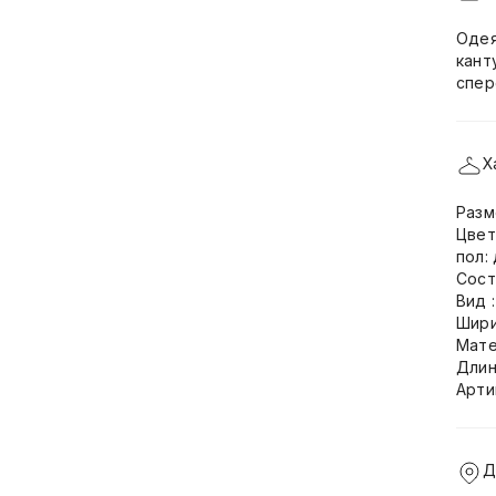
Одея
кант
спер
Х
Разм
Цвет
пол:
Сост
Вид 
Шири
Мате
Длин
Арти
Д