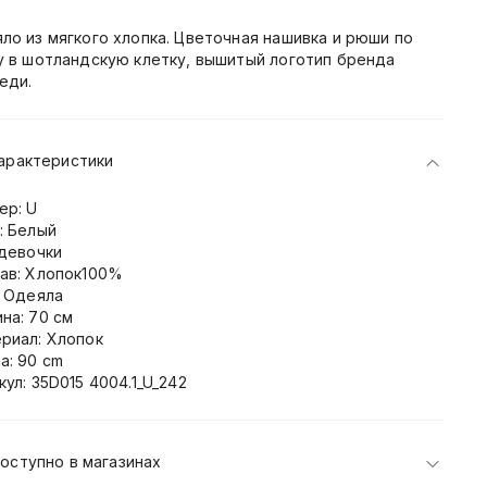
ло из мягкого хлопка. Цветочная нашивка и рюши по
у в шотландскую клетку, вышитый логотип бренда
еди.
арактеристики
ер: U
: Белый
 девочки
ав: Хлопок100%
: Одеяла
на: 70 см
риал: Хлопок
а: 90 cm
кул: 35D015 4004.1_U_242
оступно в магазинах