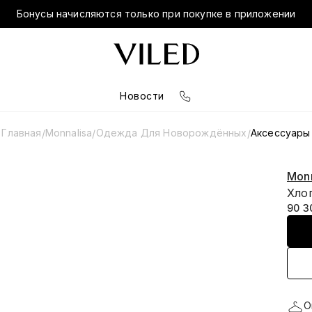
Бонусы начисляются только при покупке в приложении
Новости
Главная
Monnalisa
Одежда Для Новорождённых
Аксессуары
/
/
/
Monn
Хло
90 3
О