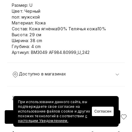
Размер: U
Цвет: Черный
пол: мужской
Материал: Кожа
Состав: Кожа ягнёнка90% Телячья кожа10%
Высота: 29 см
Ширина: 38 cm
Глубина: 4 cm
Артикул: BM3049 AF984.80999_U_242
Доступно в магазинах
Доставка и возврат
При использовании данного сайта, вы
подтверждаете свое согласие на
использование файлов cookie и других
Согласен
похожих технологий в соответствии
с
Добавить в корзину
настоящим Уведомлением.