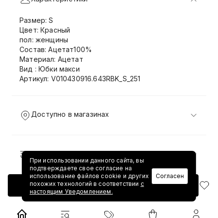
Размер: S
Цвет: Красный
пол: женщины
Состав: Ацетат100%
Материал: Ацетат
Вид : Юбки макси
Артикул: V010430916.643RBK_S_251
Доступно в магазинах
Доставка и возврат
При использовании данного сайта, вы
подтверждаете свое согласие на
использование файлов cookie и других
Согласен
похожих технологий в соответствии
с
Добавить в корзину
настоящим Уведомлением.