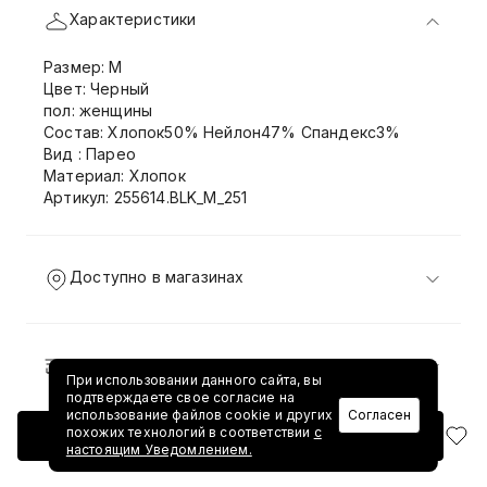
Характеристики
Размер: M
Цвет: Черный
пол: женщины
Состав: Хлопок50% Нейлон47% Спандекс3%
Вид : Парео
Материал: Хлопок
Артикул: 255614.BLK_M_251
Доступно в магазинах
Доставка и возврат
При использовании данного сайта, вы
подтверждаете свое согласие на
использование файлов cookie и других
Согласен
похожих технологий в соответствии
с
Добавить в корзину
настоящим Уведомлением.