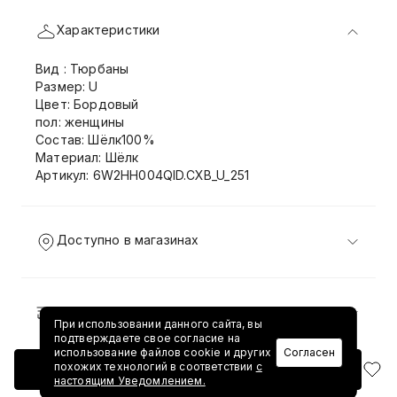
Характеристики
Вид : Тюрбаны
Размер: U
Цвет: Бордовый
пол: женщины
Состав: Шёлк100%
Материал: Шёлк
Артикул: 6W2HH004QID.CXB_U_251
Доступно в магазинах
Доставка и возврат
При использовании данного сайта, вы
подтверждаете свое согласие на
использование файлов cookie и других
Согласен
похожих технологий в соответствии
с
Добавить в корзину
настоящим Уведомлением.