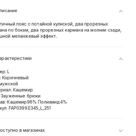
писание
тичный пояс с потайной кулиской, два прорезных
ана по бокам, два прорезных кармана на молнии сзади,
шной меланжевый эффект.
арактеристики
ер: L
: Коричневый
 мужской
риал: Кашемир
: Зауженные брюки
ав: Кашемир96% Полиамид4%
кул: FAP0399.E345_L_251
оступно в магазинах