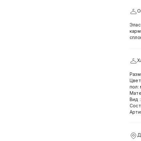
О
Элас
карм
спло
Х
Разм
Цвет
пол:
Мате
Вид 
Сост
Арти
Д