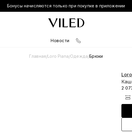
Бонусы начисляются только при покупке в приложении
Новости
Главная
Loro Piana
Одежда
Брюки
/
/
/
Loro
Каш
2 07