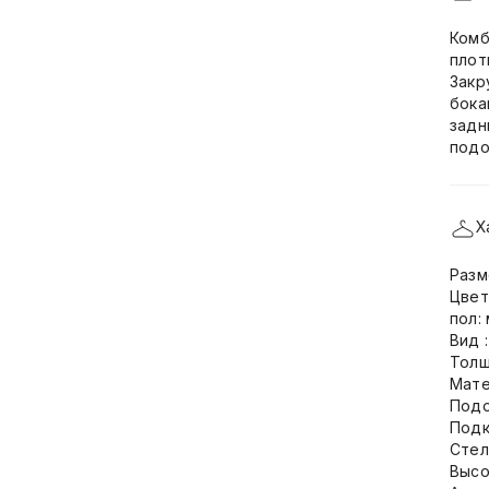
Комб
плот
Закр
бока
задн
подо
Х
Разм
Цвет
пол:
Вид 
Толщ
Мате
Подо
Подк
Стел
Высо