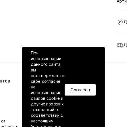
Арти
Д
Д
При
использовании
данного сайта,
вы
подтверждаете
нтов
VILED в соцсетях
свое согласие
на
Согласен
использование
файлов cookie и
других похожих
технологий в
соответствии
с
ики
настоящим
альности
Уведомлением.