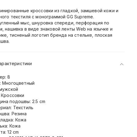
инированные кроссовки из гладкой, замшевой кожи и
ного текстиля с монограммой GG Supreme.
угленный мыс, шнуровка спереди, перфорация по
м, нашивка в виде знаковой ленты Web на язычке и
ике, тисненый логотип бренда на стельке, плоская
шва.
арактеристики
ер: 8
: Многоцветный
 мужской
: Кроссовки
ина подошвы: 2.5 cm
риал: Текстиль
шва: Резина
ладка: Кожа
ька: Кожа
та: 12 cm