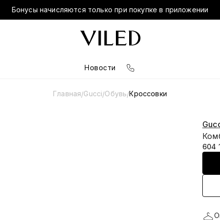
Бонусы начисляются только при покупке в приложении
Новости
Главная
Gucci
Обувь
Кроссовки
/
/
/
Gucc
Ком
604 
О