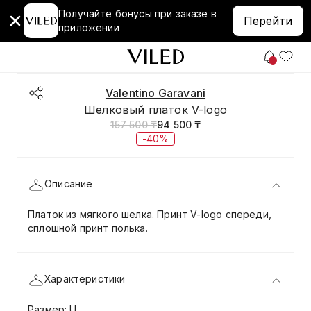
Получайте бонусы при заказе в
Перейти
приложении
Valentino Garavani
Шелковый платок V-logo
157 500 ₸
94 500 ₸
-40%
Описание
Платок из мягкого шелка. Принт V-logo спереди,
сплошной принт полька.
Характеристики
Размер: U