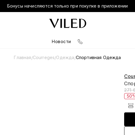
Бонусы начисляются только при покупке в приложении
Новости
Главная
Courreges
Одежда
Спортивная Одежда
/
/
/
Cou
Спо
271 
50