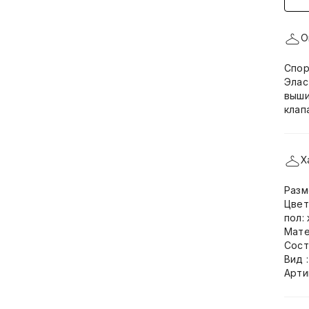
О
Спор
Элас
выши
клап
Х
Разм
Цвет
пол:
Мате
Сост
Вид 
Арти