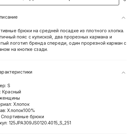
писание
тивные брюки на средней посадке из плотного хлопка.
тичный пояс с кулиской, два прорезных кармана и
тый логотип бренда спереди, один прорезной карман с
аном на кнопке сзади.
арактеристики
ер: S
: Красный
 женщины
риал: Хлопок
ав: Хлопок100%
: Спортивные брюки
кул: 125JPA309JS0120.4015_S_251