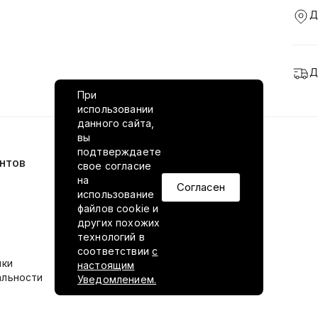
Д
Д
При
использовании
данного сайта,
вы
подтверждаете
нтов
VILED в соцсетях
свое согласие
на
Согласен
использование
файлов cookie и
других похожих
технологий в
соответствии
с
ики
настоящим
альности
Уведомлением.